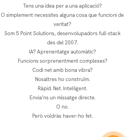
Tens una idea per a una aplicació?
O simplement necessites alguna cosa que funcioni de
veritat?
Som 5 Point Solutions, desenvolupadors full-stack
des del 2007.
IA? Aprenentatge automàtic?
Funcions sorprenentment complexes?
Codi net amb bona vibra?
Nosaltres ho construïm.
Ràpid. Net. Intel·ligent.
Envia’ns un missatge directe.
O no.
Però voldràs haver-ho fet.