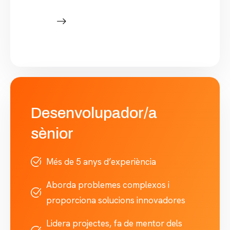
Desenvolupador/a
sènior
Més de 5 anys d’experiència
Aborda problemes complexos i
proporciona solucions innovadores
Lidera projectes, fa de mentor dels