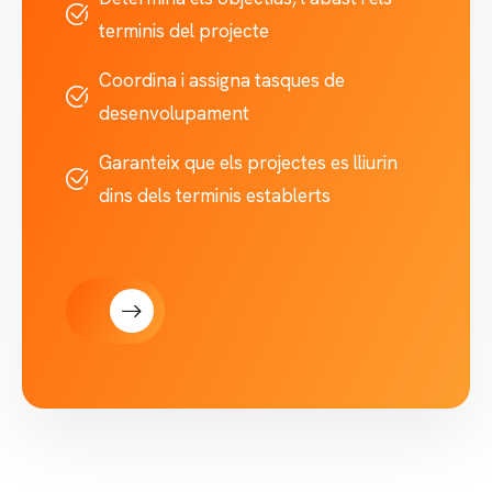
terminis del projecte
Coordina i assigna tasques de
desenvolupament
Garanteix que els projectes es lliurin
dins dels terminis establerts