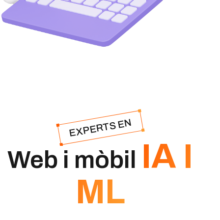
EXPERTS EN
IA I
Web i mòbil
ML