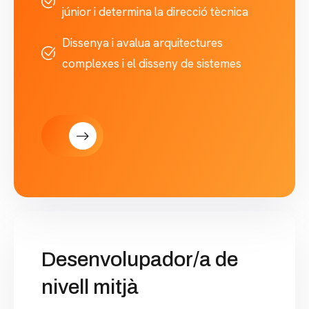
júnior i determina la direcció tècnica
Dissenya i avalua arquitectures
complexes i el disseny de sistemes
Desenvolupador/a de
nivell mitjà