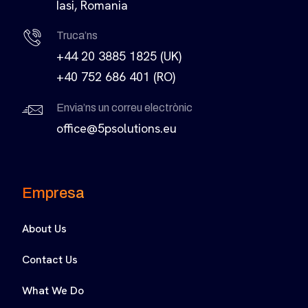
Iasi, Romania
Truca’ns
+44 20 3885 1825 (UK)
+40 752 686 401 (RO)
Envia’ns un correu electrònic
office@5psolutions.eu
Empresa
About Us
Contact Us
What We Do