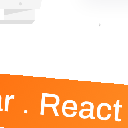
r
React