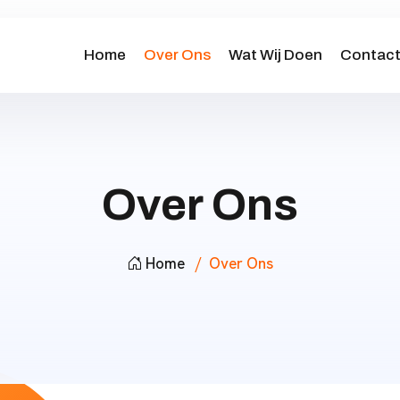
Home
Over Ons
Wat Wij Doen
Contac
Over Ons
Home
Over Ons