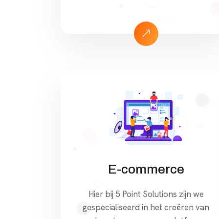
applicaties, API’s en platforms van
derden. Ons team past oplossingen
aan om uw CRM, ERP,
betalingsgateways en andere tools
te koppelen, waardoor workflows
worden geoptimaliseerd en een
soepele gegevensuitwisseling
wordt gefaciliteerd. Met onze
expertise in verschillende
integratietechnologieën zorgen wij
voor veilige, betrouwbare en
schaalbare verbindingen. […]
E-commerce
Hier bij 5 Point Solutions zijn we
gespecialiseerd in het creëren van