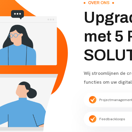
OVER ONS
Upgrad
met 5
SOLU
Wij stroomlijnen de c
functies om uw digita
Projectmanagemen
Feedbackloops