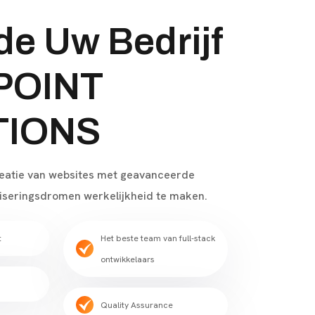
e Uw Bedrijf
 POINT
TIONS
reatie van websites met geavanceerde
liseringsdromen werkelijkheid te maken.
t
Het beste team van full-stack
ontwikkelaars
Quality Assurance