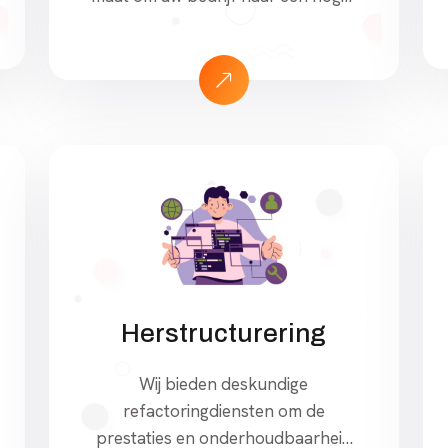
niveau te tillen. Of u nu de
klantbetrokkenheid wilt vergroten
of uw bedrijfsvoering wilt
stroomlijnen, ons team levert
intuïtieve en krachtige apps voor
zowel iOS- als Android-platforms.
We geven prioriteit aan een
collaboratieve aanpak en werken
nauw met […]
Herstructurering
Wij bieden deskundige
refactoringdiensten om de
prestaties en onderhoudbaarheid