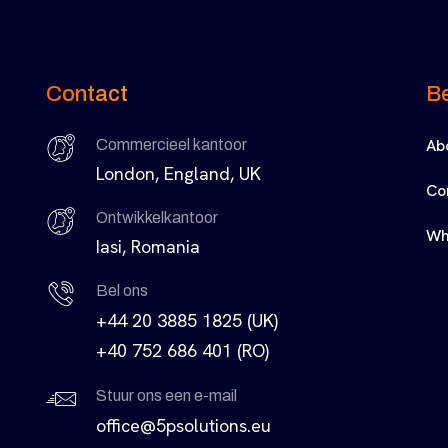
Contact
Be
Ab
Commercieel kantoor
London, England, UK
Co
Ontwikkelkantoor
Wh
Iasi, Romania
Bel ons
+44 20 3885 1825 (UK)
+40 752 686 401 (RO)
Stuur ons een e-mail
office@5psolutions.eu