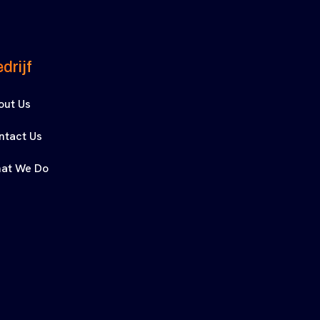
drijf
out Us
ntact Us
at We Do