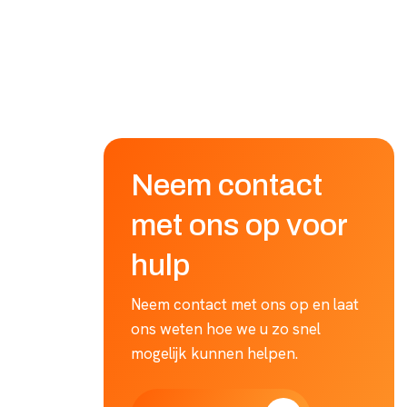
Neem contact
met ons op voor
hulp
Neem contact met ons op en laat
ons weten hoe we u zo snel
mogelijk kunnen helpen.